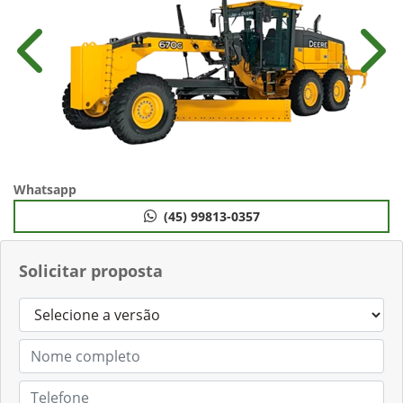
Anterior
Próx
Whatsapp
(45) 99813-0357
Solicitar proposta