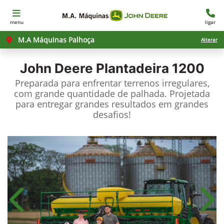
menu
ligar
M.A Máquinas Palhoça
Alterar
John Deere
Plantadeira 1200
Preparada para enfrentar terrenos irregulares,
com grande quantidade de palhada. Projetada
para entregar grandes resultados em grandes
desafios!​
Anterior
Próx