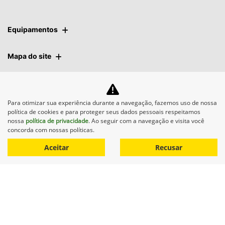
Equipamentos
Mapa do site
Política de privacidade
Para otimizar sua experiência durante a navegação, fazemos uso de nossa
política de cookies e para proteger seus dados pessoais respeitamos
M.A. Máquinas
nossa
política de privacidade
. Ao seguir com a navegação e visita você
concorda com nossas políticas.
CNPJ: 29.644.666/0003-26
Aceitar
Recusar
Desacelere. Seu bem maior é
a vida.
Desenvolvido pela DEALERSPACE ® Direitos Reservados.