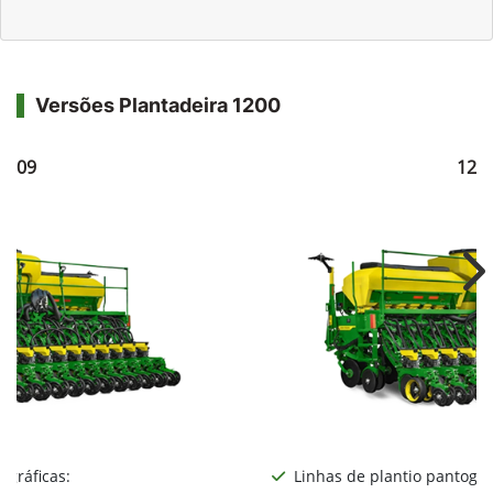
Versões Plantadeira 1200
1209
121
Ne
ográficas:
Linhas de plantio pantográ