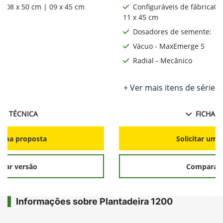
ca08 x 50 cm | 09 x 45 cm
Configuráveis de fábrica06
11 x 45 cm
:
Dosadores de semente:
Vácuo - MaxEmerge 5
Radial - Mecânico
ie
+ Ver mais itens de série
HA TÉCNICA
FICHA T
r uma proposta
Solicitar uma
rar versão
Comparar 
Informações sobre Plantadeira 1200