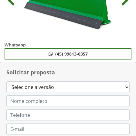
Anterior
Próx
Whatsapp
(45) 99813-0357
Solicitar proposta