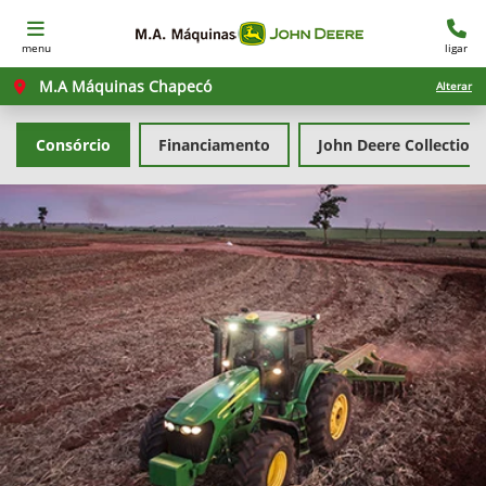
menu
ligar
M.A Máquinas Chapecó
Alterar
Consórcio
Financiamento
John Deere Collection