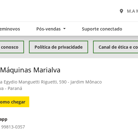
M.A 
eminovos
Pós-vendas
Suporte conectado
 conosco
Política de privacidade
Canal de ética e 
 Máquinas Marialva
a Egydio Manguetti Riguetti, 590 - Jardim Mônaco
va - Paraná
omo chegar
app
) 99813-0357