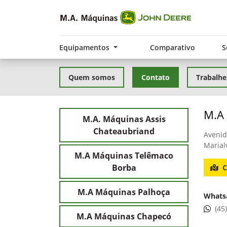
Equipamentos
Comparativo
S
Quem somos
Contato
Trabalhe
M.A
M.A. Máquinas Assis
Chateaubriand
Avenid
Marial
M.A Máquinas Telêmaco
Borba
C
M.A Máquinas Palhoça
Whats
(45
M.A Máquinas Chapecó