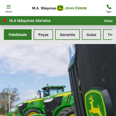
menu
ligar
M.A Máquinas Marialva
Alterar
Fidelidade
Peças
Garantia
Guias
Tre