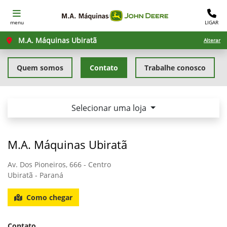
menu
LIGAR
M.A. Máquinas Ubiratã
Alterar
Quem somos
Contato
Trabalhe conosco
Selecionar uma loja
M.A. Máquinas Ubiratã
Av. Dos Pioneiros, 666 - Centro
Ubiratã - Paraná
Como chegar
Contato