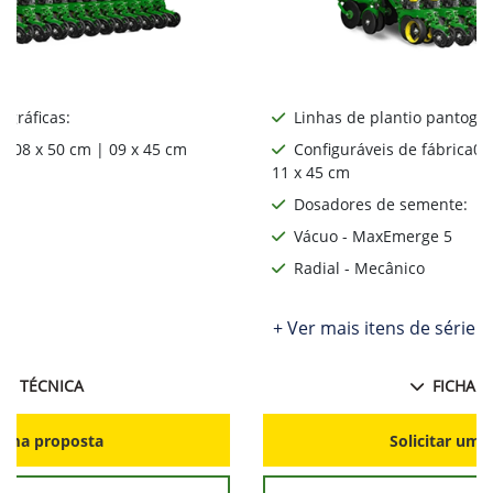
ográficas:
Linhas de plantio pantográ
ca08 x 50 cm | 09 x 45 cm
Configuráveis de fábrica06
11 x 45 cm
:
Dosadores de semente:
Vácuo - MaxEmerge 5
Radial - Mecânico
ie
+ Ver mais itens de série
HA TÉCNICA
FICHA T
r uma proposta
Solicitar uma