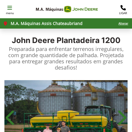
menu
LIGAR
M.A. Máquinas Assis Chateaubriand
Alterar
John Deere
Plantadeira 1200
Preparada para enfrentar terrenos irregulares,
com grande quantidade de palhada. Projetada
para entregar grandes resultados em grandes
desafios!​
Anterior
Próx