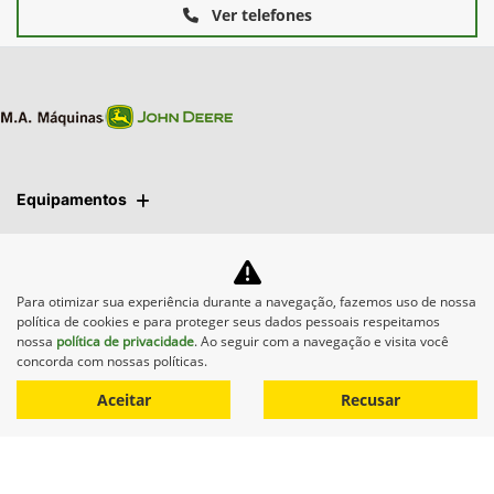
Ver telefones
Equipamentos
Mapa do site
Para otimizar sua experiência durante a navegação, fazemos uso de nossa
Política de privacidade
política de cookies e para proteger seus dados pessoais respeitamos
nossa
política de privacidade
. Ao seguir com a navegação e visita você
concorda com nossas políticas.
M.A. Máquinas
Aceitar
Recusar
CNPJ: 01.092.817/0005-23