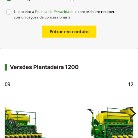
Li e aceito a
Política de Privacidade
e concordo em receber
comunicações da concessionária.
Entrar em contato
Versões Plantadeira 1200
1209
121
Ne