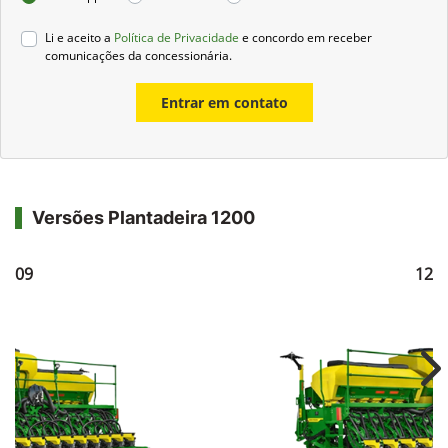
Li e aceito a
Política de Privacidade
e concordo em receber
comunicações da concessionária.
Entrar em contato
Versões Plantadeira 1200
1209
121
Ne