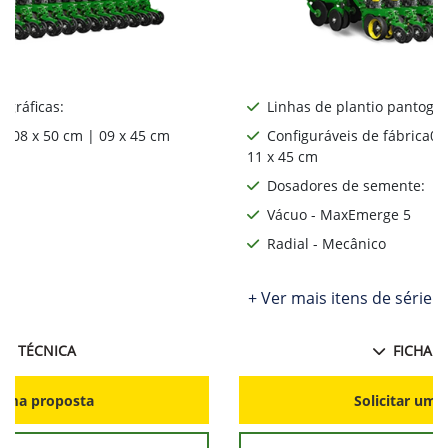
ográficas:
Linhas de plantio pantográ
ca08 x 50 cm | 09 x 45 cm
Configuráveis de fábrica06
11 x 45 cm
:
Dosadores de semente:
Vácuo - MaxEmerge 5
Radial - Mecânico
ie
+ Ver mais itens de série
HA TÉCNICA
FICHA T
r uma proposta
Solicitar uma