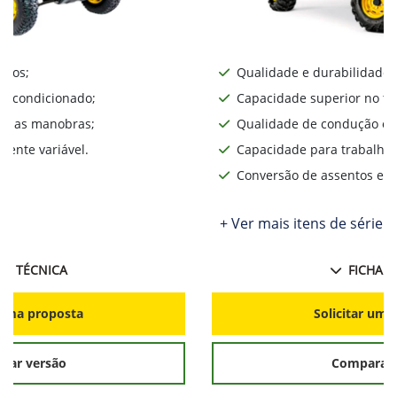
iros;
Qualidade e durabilidade;
ar condicionado;
Capacidade superior no te
lita as manobras;
Qualidade de condução o d
ente variável.
Capacidade para trabalhos
Conversão de assentos e d
+ Ver mais itens de série
HA TÉCNICA
FICHA T
r uma proposta
Solicitar uma
rar versão
Comparar 