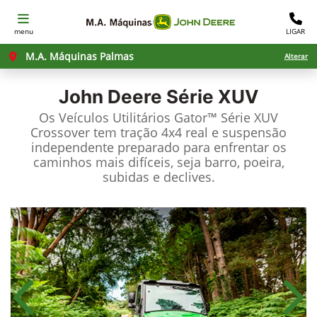
menu
LIGAR
M.A. Máquinas Palmas
Alterar
John Deere
Série XUV
Os Veículos Utilitários Gator™ Série XUV
Crossover tem tração 4x4 real e suspensão
independente preparado para enfrentar os
caminhos mais difíceis, seja barro, poeira,
subidas e declives.
Anterior
Próx