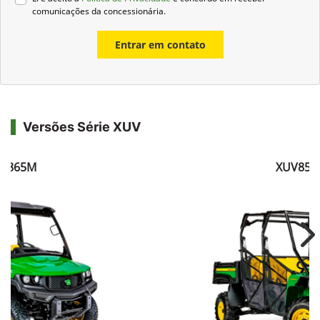
comunicações da concessionária.
Entrar em contato
Versões Série XUV
V865M
XUV855
Ne