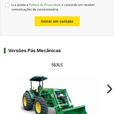
Li e aceito a
Política de Privacidade
e concordo em receber
comunicações da concessionária.
Entrar em contato
Versões Pás Mecânicas
563LS
Ne