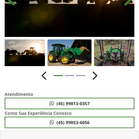
Anterior
Próx
Anterior
Próximo
Atendimento
(45) 99813-0357
Conte Sua Experiência Conosco
(45) 99853-6056