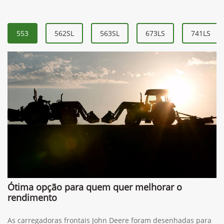
553
562SL
563SL
673LS
741LS
Ótima opção para quem quer melhorar o
rendimento
As carregadoras frontais John Deere foram desenhadas para