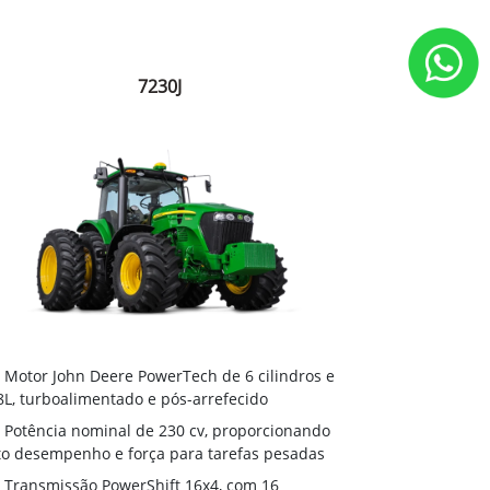
7230J
Motor John Deere PowerTech de 6 cilindros e
8L, turboalimentado e pós-arrefecido
Potência nominal de 230 cv, proporcionando
to desempenho e força para tarefas pesadas
Transmissão PowerShift 16x4, com 16