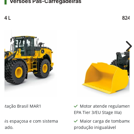
Versões Pás-Carregadeiras
824 L
824K-
Ne
entação Brasil MAR1
Motor atende regulamentaç
EPA Tier 3/EU Stage IIIa)
mais espaçosa e com sistema
Maior carga de tombament
morado.
produção inigualável