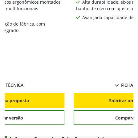
áulicos ergonômicos montados
Alta durabilidade, eixos ro
es multifuncionais
banho de óleo com ajuste au
Avançada capacidade de d
icação de fábrica, com
ntegrado.
HA TÉCNICA
FICHA T
r uma proposta
Solicitar uma
rar versão
Comparar 