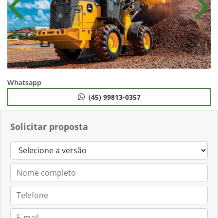
Anterior
Próx
Whatsapp
(45) 99813-0357
Solicitar proposta