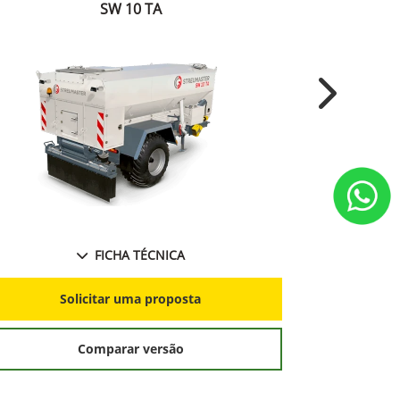
SW 10 TA
Next
FICHA TÉCNICA
S
Solicitar uma proposta
Comparar versão