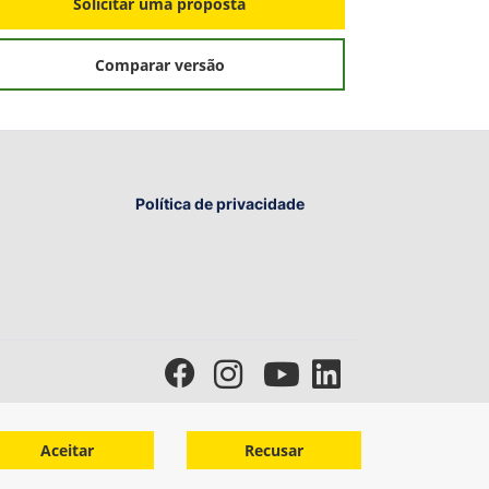
S
Solicitar uma proposta
Comparar versão
Política de privacidade
Aceitar
Recusar