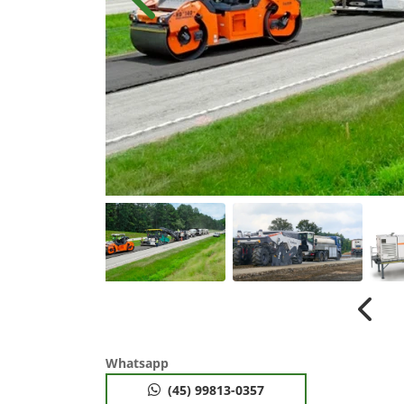
Anterior
Anter
Whatsapp
(45) 99813-0357