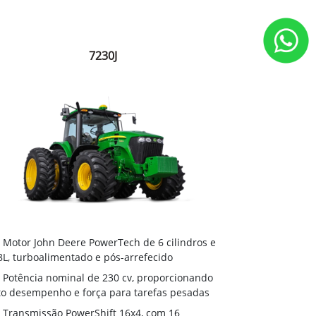
7230J
Motor John Deere PowerTech de 6 cilindros e
8L, turboalimentado e pós-arrefecido
Potência nominal de 230 cv, proporcionando
to desempenho e força para tarefas pesadas
Transmissão PowerShift 16x4, com 16