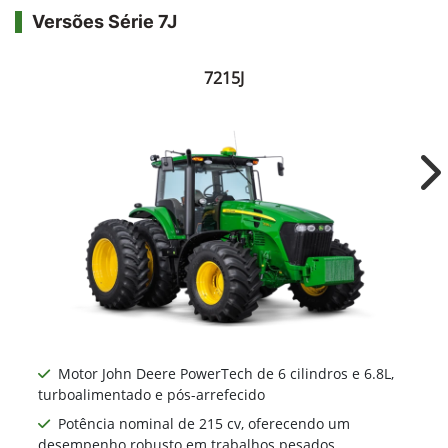
Versões Série 7J
7215J
Ne
Motor John Deere PowerTech de 6 cilindros e 6.8L,
turboalimentado e pós-arrefecido
Potência nominal de 215 cv, oferecendo um
desempenho robusto em trabalhos pesados