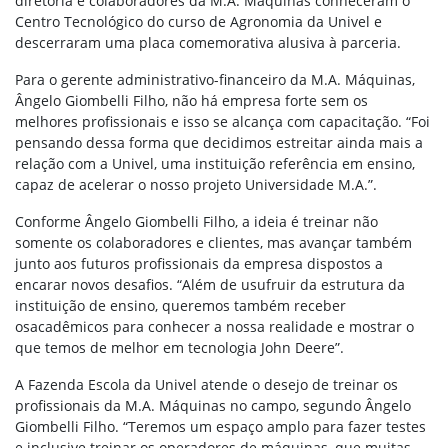
diretoria e colaboradores da M.A. Máquinas conheceram o
Centro Tecnológico do curso de Agronomia da Univel e
descerraram uma placa comemorativa alusiva à parceria.
Para o gerente administrativo-financeiro da M.A. Máquinas,
Ângelo Giombelli Filho, não há empresa forte sem os
melhores profissionais e isso se alcança com capacitação. “Foi
pensando dessa forma que decidimos estreitar ainda mais a
relação com a Univel, uma instituição referência em ensino,
capaz de acelerar o nosso projeto Universidade M.A.”.
Conforme Ângelo Giombelli Filho, a ideia é treinar não
somente os colaboradores e clientes, mas avançar também
junto aos futuros profissionais da empresa dispostos a
encarar novos desafios. “Além de usufruir da estrutura da
instituição de ensino, queremos também receber
osacadêmicos para conhecer a nossa realidade e mostrar o
que temos de melhor em tecnologia John Deere”.
A Fazenda Escola da Univel atende o desejo de treinar os
profissionais da M.A. Máquinas no campo, segundo Ângelo
Giombelli Filho. “Teremos um espaço amplo para fazer testes
e inclusive treinar os operadores de máquinas, que muitas