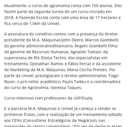
Atualmente, o curso de agronomia conta com 150 alunos. Eles
fazem parte da segunda turma de um curso iniciado em
2018. A Fazenda Escola conta com uma área de 17 hectares e
fica cerca de 1,5km da Univel.
A assinatura do convênio contou com a presença do diretor-
presidente da M.A. Máquinas/John Deere, Marcos Giombelli;
do gerente administrativofinanceiro, Ângelo Giombelli Filho;
do gerente de Recursos Humanos, Agnaldo Tomazi; da
supervisora de RH, Eloisa Techio; dos especialistas em
treinamento, Djonathan Ramos e Fábio Ferraz e da assistente
de Marketing da M.A. Máquinas, Maria Cecília Prestes. Por
parte da Univel, prestigiaram o diretor-administrativo, Tiago
Buosi; o pró-reitor acadêmico, Paulo Tadeu e a coordenadora
do curso de Agronomia, Vanessa Taques.
Curso intensivo com professores da USP/Esalq
E a parceria M.A. Máquinas e Univel já começa a render os
primeiros frutos, com a realização de um treinamento voltado
aos CENs (Consultores Estratégicos de Negócios), nas
instalações do centro universitário. "Em vez de deslocar esses