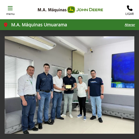
menu
LIGAR
M.A. Máquinas Umuarama
Alterar