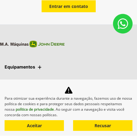
Entrar em contato
Equipamentos
Mapa do site
Para otimizar sua experiência durante a navegação, fazemos uso de nossa
Política de privacidade
política de cookies e para proteger seus dados pessoais respeitamos
nossa
política de privacidade
. Ao seguir com a navegação e visita você
concorda com nossas políticas.
M.A. Máquinas
Aceitar
Recusar
CNPJ: 01.092.817/0006-04