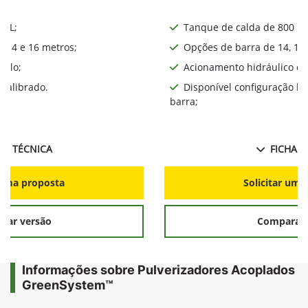
0 L;
Tanque de calda de 800 L;
, 14 e 16 metros;
Opções de barra de 14, 16,
iplo;
Acionamento hidráulico da
calibrado.
Disponível configuração l
barra;
HA TÉCNICA
FICHA T
r uma proposta
Solicitar uma
rar versão
Comparar 
Informações sobre Pulverizadores Acoplados
GreenSystem™