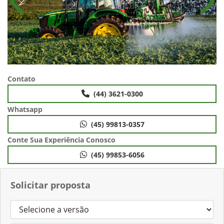
Anterior
Próx
Contato
(44) 3621-0300
Whatsapp
(45) 99813-0357
Conte Sua Experiência Conosco
(45) 99853-6056
Solicitar proposta