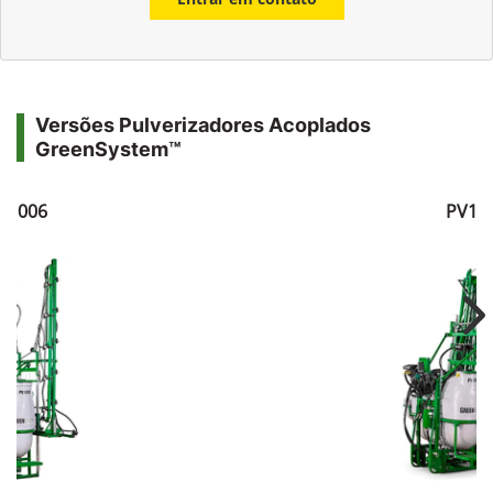
Versões Pulverizadores Acoplados
GreenSystem™
V1006
PV10
Ne