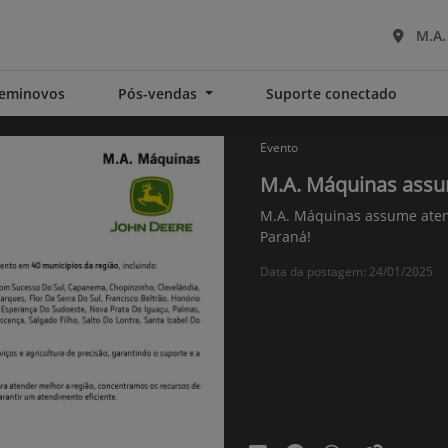
M.A.
eminovos
Pós-vendas
Suporte conectado
Evento
M.A. Máquinas assu
M.A. Máquinas assume aten
Paraná!
Data da postagem: 24/01/2025