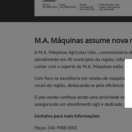
M.A. Máquinas assume nova r
A M.A. Máquinas Agrícolas Ltda., concessionária o
atendimento em 40 municípios da região, reforçan
contar com o suporte da M.A. Máquinas estão Dois 
Com foco na excelência em vendas de máquinas agr
rurais da região, destacando-se pela eficiência e 
O pós-venda continua sendo uma prioridade estraté
assegurando um atendimento ágil e dedicado, espec
Contatos para mais informações:
Peças: (44) 9988-5003