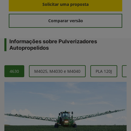
Solicitar uma proposta
Comparar versão
Informações sobre Pulverizadores
Autopropelidos
4630
M4025, M4030 e M4040
PLA 120J
P