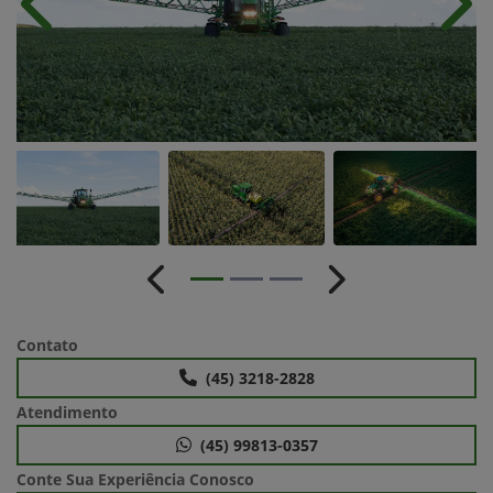
Anterior
Próx
Anterior
Próximo
Contato
(45) 3218-2828
Atendimento
(45) 99813-0357
Conte Sua Experiência Conosco