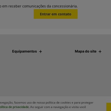
o em receber comunicações da concessionária.
Entrar em contato
Equipamentos
Mapa do site
avegação, fazemos uso de nossa política de cookies e para proteger
olítica de privacidade
. Ao seguir com a navegação e visita você