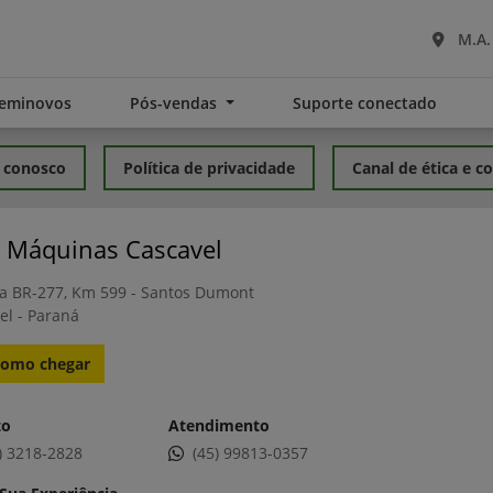
M.A.
eminovos
Pós-vendas
Suporte conectado
 conosco
Política de privacidade
Canal de ética e 
 Máquinas Cascavel
a BR-277, Km 599 - Santos Dumont
el - Paraná
omo chegar
to
Atendimento
) 3218-2828
(45) 99813-0357