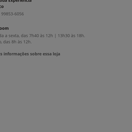
Sua Experiência
co
) 99853-6056
room
a a sexta, das 7h40 às 12h | 13h30 às 18h.
, das 8h às 12h.
s informações sobre essa loja