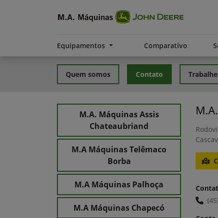
Equipamentos
Comparativo
S
Quem somos
Contato
Trabalhe
M.A.
M.A. Máquinas Assis
Chateaubriand
Rodovi
Cascav
M.A Máquinas Telêmaco
Borba
C
M.A Máquinas Palhoça
Conta
(45
M.A Máquinas Chapecó