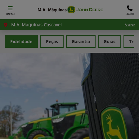
menu
LIGAR
M.A. Máquinas Cascavel
Alterar
Fidelidade
Peças
Garantia
Guias
Tre