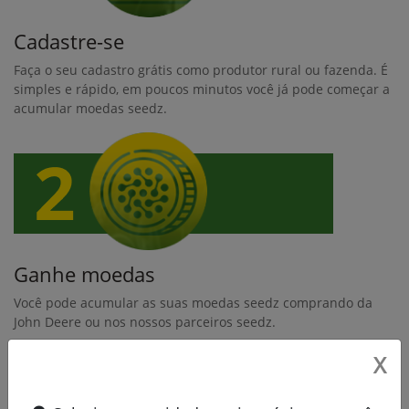
Cadastre-se
Faça o seu cadastro grátis como produtor rural ou fazenda. É
simples e rápido, em poucos minutos você já pode começar a
acumular moedas seedz.
Ganhe moedas
Você pode acumular as suas moedas seedz comprando da
John Deere ou nos nossos parceiros seedz.
X