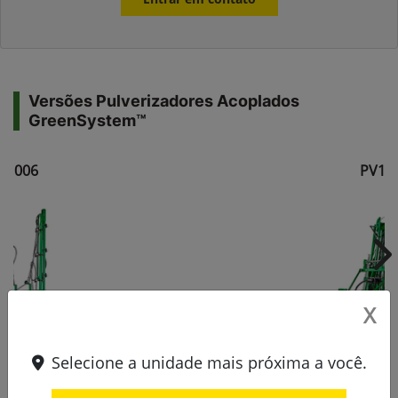
Versões Pulverizadores Acoplados
GreenSystem™
V1006
PV10
Ne
X
Selecione a unidade mais próxima a você.