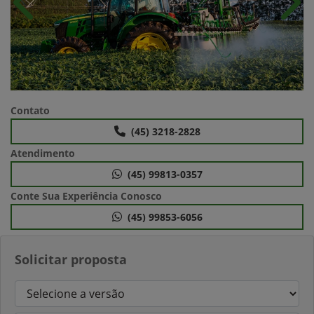
Anterior
Próx
Contato
(45) 3218-2828
Atendimento
(45) 99813-0357
Conte Sua Experiência Conosco
(45) 99853-6056
Solicitar proposta