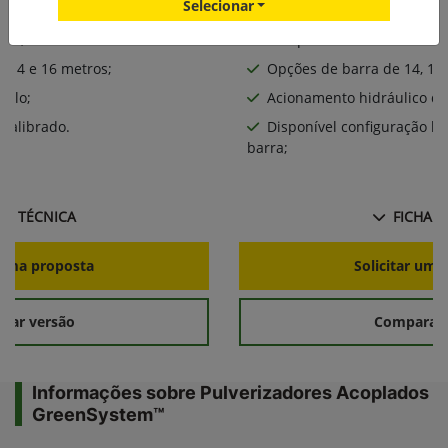
Selecionar
0 L;
Tanque de calda de 800 L;
, 14 e 16 metros;
Opções de barra de 14, 16,
iplo;
Acionamento hidráulico da
calibrado.
Disponível configuração l
barra;
HA TÉCNICA
FICHA T
r uma proposta
Solicitar uma
rar versão
Comparar 
Informações sobre Pulverizadores Acoplados
GreenSystem™