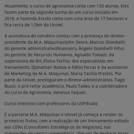
Atualmente, o curso de agronomia conta com 150 alunos. Eles
fazem parte da segunda turma de um curso iniciado em
2018. A Fazenda Escola conta com uma área de 17 hectares e
fica cerca de 1,5km da Univel.
A assinatura do convênio contou com a presença do diretor-
presidente da M.A. Máquinas/John Deere, Marcos Giombelli;
do gerente administrativofinanceiro, Ângelo Giombelli Filho;
do gerente de Recursos Humanos, Agnaldo Tomazi; da
supervisora de RH, Eloisa Techio; dos especialistas em
treinamento, Djonathan Ramos e Fábio Ferraz e da assistente
de Marketing da M.A. Máquinas, Maria Cecília Prestes. Por
parte da Univel, prestigiaram o diretor-administrativo, Tiago
Buosi; o pró-reitor acadêmico, Paulo Tadeu e a coordenadora
do curso de Agronomia, Vanessa Taques.
Curso intensivo com professores da USP/Esalq
E a parceria M.A. Máquinas e Univel já começa a render os
primeiros frutos, com a realização de um treinamento voltado
aos CENs (Consultores Estratégicos de Negócios), nas
instalações do centro universitário. "Em vez de deslocar esses