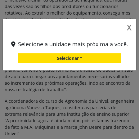
das vezes são os filhos dos produtores ou funcionários
rotativos. Ao extrair o melhor do equipamento, conseguimos
devolver ao cliente os resultados de eficiência e rentabilidade
X
nas lavouras tão almejados”.
A Univel é uma instituição que avança em inovação quando o
Selecione a unidade mais próxima a você.
assunto é ensino, aponta o gerente administrativo-financeiro
da M.A. Máquinas. “E um dos pontos principais para tornar
ainda mais sólida essa parceria foi justamente a Fazenda
Selecionar
Escola, onde será possível fazer toda a operação, desde o
plantio, colheita e posteriormente a análise de dados em sala
de aula para chegar aos apontamentos necessários voltados
ao incremento das próximas operações, indo ao encontro da
nossa estratégia de trabalho”.
A coordenadora do curso de Agronomia da Univel, engenheira
agrônoma Vanessa Taques, considera as parcerias de
extrema relevância para uma instituição de ensino superior.
“A proximidade agora é ainda maior, pois estamos trazendo
de fato a M.A. Máquinas e a marca John Deere para dentro da
Univel”.