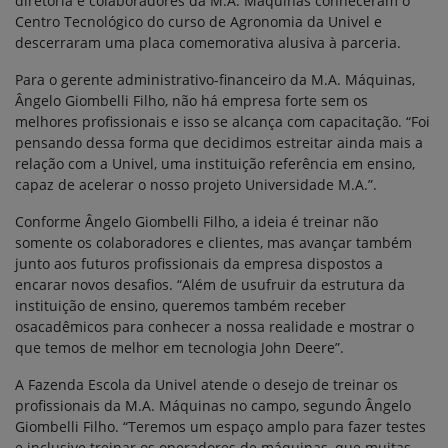
diretoria e colaboradores da M.A. Máquinas conheceram o
Centro Tecnológico do curso de Agronomia da Univel e
descerraram uma placa comemorativa alusiva à parceria.
Para o gerente administrativo-financeiro da M.A. Máquinas,
Ângelo Giombelli Filho, não há empresa forte sem os
melhores profissionais e isso se alcança com capacitação. “Foi
pensando dessa forma que decidimos estreitar ainda mais a
relação com a Univel, uma instituição referência em ensino,
capaz de acelerar o nosso projeto Universidade M.A.”.
Conforme Ângelo Giombelli Filho, a ideia é treinar não
somente os colaboradores e clientes, mas avançar também
junto aos futuros profissionais da empresa dispostos a
encarar novos desafios. “Além de usufruir da estrutura da
instituição de ensino, queremos também receber
osacadêmicos para conhecer a nossa realidade e mostrar o
que temos de melhor em tecnologia John Deere”.
A Fazenda Escola da Univel atende o desejo de treinar os
profissionais da M.A. Máquinas no campo, segundo Ângelo
Giombelli Filho. “Teremos um espaço amplo para fazer testes
e inclusive treinar os operadores de máquinas, que muitas