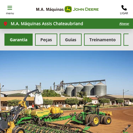
menu
LIGAR
M.A. Máquinas Assis Chateaubriand
Alterar
Garantia
Peças
Guias
Treinamento
F