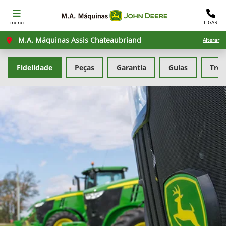
menu
LIGAR
M.A. Máquinas Assis Chateaubriand
Alterar
Fidelidade
Peças
Garantia
Guias
Tre