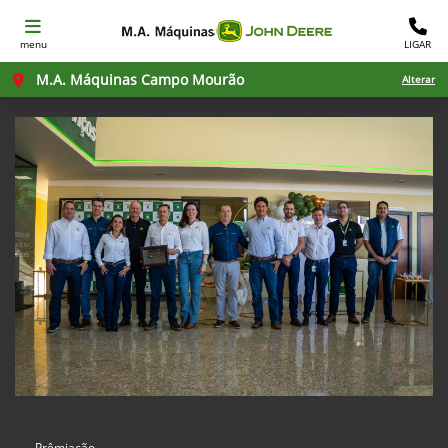
menu
LIGAR
M.A. Máquinas Campo Mourão
Alterar
Prêmiação