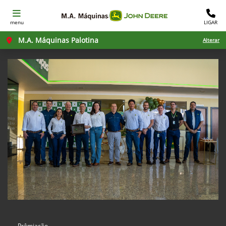
menu
LIGAR
M.A. Máquinas Palotina
Alterar
Prêmiação