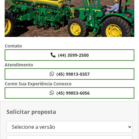
Anterior
Próx
Contato
(44) 3599-2500
Atendimento
(45) 99813-0357
Conte Sua Experiência Conosco
(45) 99853-6056
Solicitar proposta