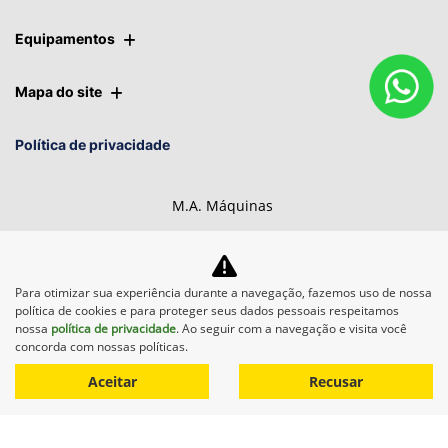
Equipamentos
Mapa do site
Política de privacidade
M.A. Máquinas
CNPJ: 01.092.817/0009-57
Para otimizar sua experiência durante a navegação, fazemos uso de nossa
política de cookies e para proteger seus dados pessoais respeitamos
nossa
política de privacidade
. Ao seguir com a navegação e visita você
Desacelere. Seu bem maior é
concorda com nossas políticas.
a vida.
Aceitar
Recusar
Desenvolvido pela DEALERSPACE ® Direitos Reservados.