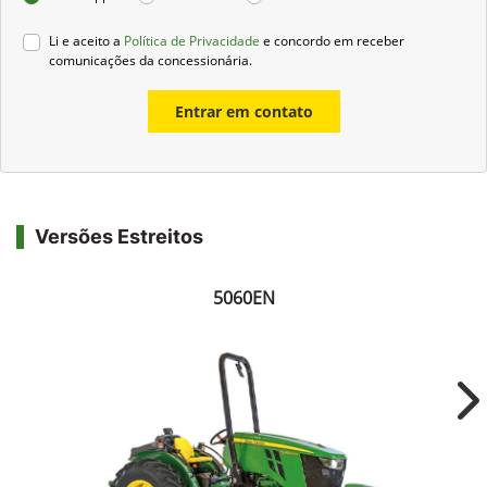
Li e aceito a
Política de Privacidade
e concordo em receber
comunicações da concessionária.
Entrar em contato
Versões Estreitos
5060EN
Ne