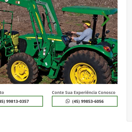
Próximo
to
Conte Sua Experiência Conosco
45) 99813-0357
(45) 99853-6056