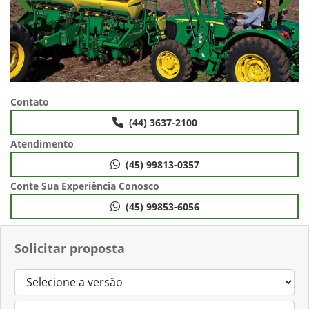
Anterior
Próx
Contato
(44) 3637-2100
Atendimento
(45) 99813-0357
Conte Sua Experiência Conosco
(45) 99853-6056
Solicitar proposta