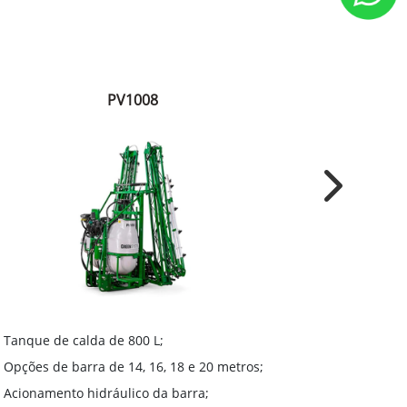
PV1008
Next
Tanque de 
Tanque de calda de 800 L;
Opções de 
Opções de barra de 14, 16, 18 e 20 metros;
Bomba de s
Acionamento hidráulico da barra;