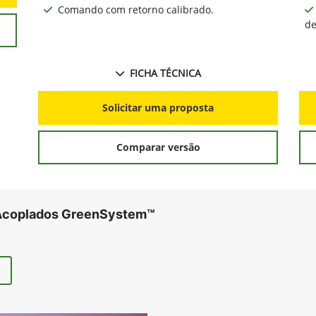
Comando com retorno calibrado.
de
FICHA TÉCNICA
Solicitar uma proposta
Comparar versão
 Acoplados GreenSystem™