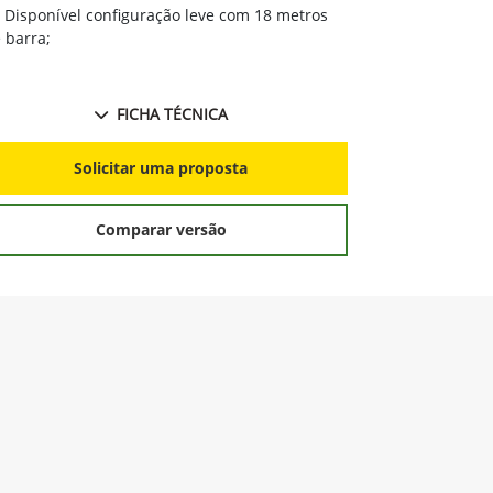
GreenStar™
Disponível configuração leve com 18 metros
variável, cort
 barra;
FICHA TÉCNICA
S
Solicitar uma proposta
Comparar versão