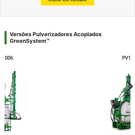
Versões Pulverizadores Acoplados
GreenSystem™
V1006
PV10
Ne