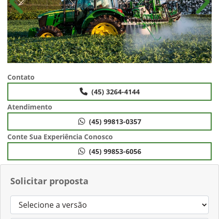
Anterior
Próx
Contato
(45) 3264-4144
Atendimento
(45) 99813-0357
Conte Sua Experiência Conosco
(45) 99853-6056
Solicitar proposta