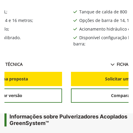
0 L;
Tanque de calda de 800 L;
, 14 e 16 metros;
Opções de barra de 14, 16,
iplo;
Acionamento hidráulico da
calibrado.
Disponível configuração l
barra;
HA TÉCNICA
FICHA T
r uma proposta
Solicitar uma
rar versão
Comparar 
Informações sobre Pulverizadores Acoplados
GreenSystem™