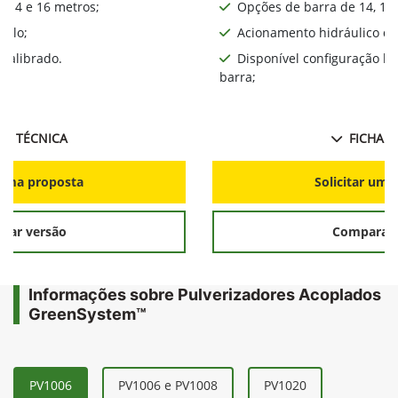
, 14 e 16 metros;
Opções de barra de 14, 16,
iplo;
Acionamento hidráulico da
calibrado.
Disponível configuração l
barra;
HA TÉCNICA
FICHA T
r uma proposta
Solicitar uma
rar versão
Comparar 
Informações sobre Pulverizadores Acoplados
GreenSystem™
PV1006
PV1006 e PV1008
PV1020