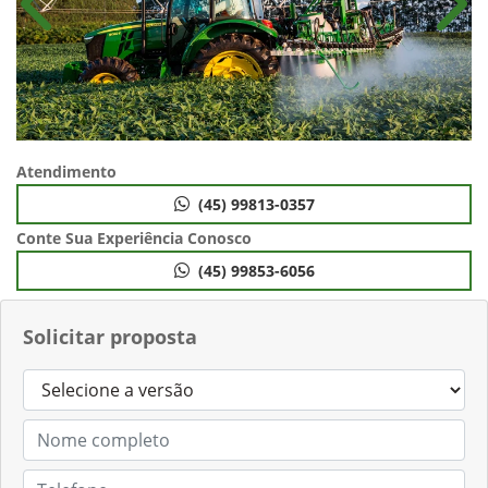
Anterior
Próx
Atendimento
(45) 99813-0357
Conte Sua Experiência Conosco
(45) 99853-6056
Solicitar proposta