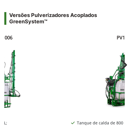
Versões Pulverizadores Acoplados
GreenSystem™
V1006
PV10
Ne
0 L;
Tanque de calda de 800 L;