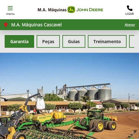
menu
LIGAR
M.A. Máquinas Cascavel
Alterar
Garantia
Peças
Guias
Treinamento
F