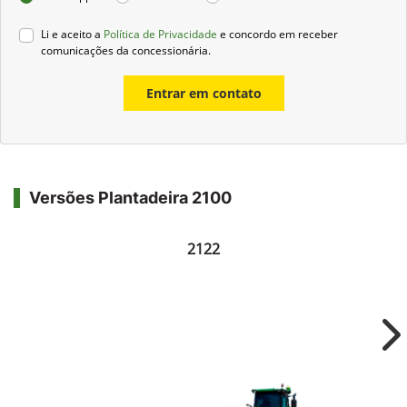
Li e aceito a
Política de Privacidade
e concordo em receber
comunicações da concessionária.
Entrar em contato
Versões Plantadeira 2100
2122
Ne