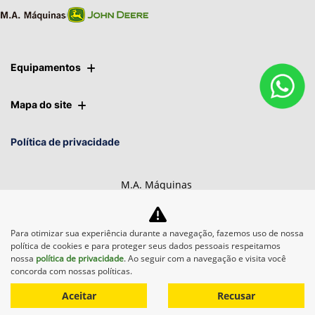
Equipamentos
Mapa do site
Política de privacidade
M.A. Máquinas
CNPJ: 01.092.817/0017-67
Para otimizar sua experiência durante a navegação, fazemos uso de nossa
política de cookies e para proteger seus dados pessoais respeitamos
nossa
política de privacidade
. Ao seguir com a navegação e visita você
Desacelere. Seu bem maior é a vida.
concorda com nossas políticas.
Aceitar
Recusar