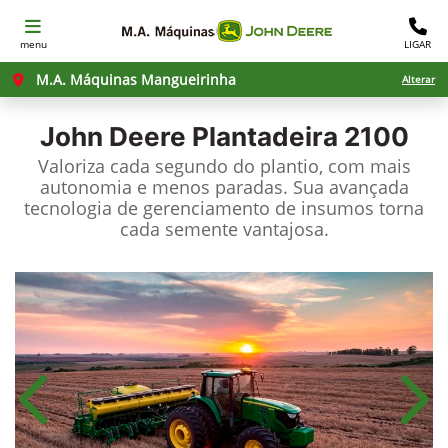
menu
LIGAR
M.A. Máquinas Mangueirinha
Alterar
John Deere
Plantadeira 2100
Valoriza cada segundo do plantio, com mais
autonomia e menos paradas. Sua avançada
tecnologia de gerenciamento de insumos torna
cada semente vantajosa.
Anterior
Próx