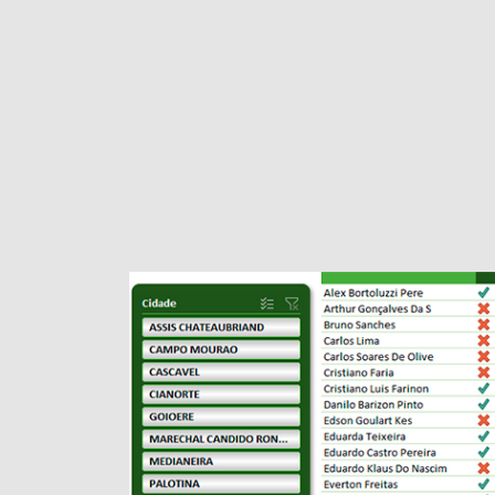
Painel
Por fim, também é gerado um painel de métricas 
evolução de cargos para Nível 1, Nível 2 e Especia
Os números se ajustam conforme a loja ou respec
filtros.