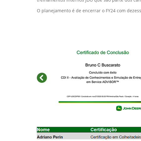
EDUCATE
A M.A. Máquinas tem uma grande preocupação co
monitorado constantemente por dois DTC (Coord
treinamento para monitorar o caminho de adoç
Reflexo disso, no FY23, tivemos um excelente resu
Nível 1 – 55,1%
Nível 2 – 30,7%