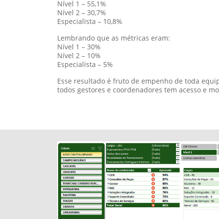
Caminho de aprendizagem
Também conseguimos analisar o caminho de apr
por exemplo, este é um caminho Nível 1 de Vend
sub-caminhos e treinamentos estão feitos, 100%
precisam de atenção;
O mesmo acontece em Nível 2, Especialistas e o
exemplo CDI I e JDTECH;