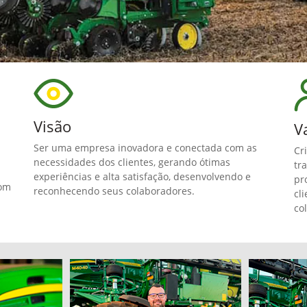
Visão
V
Ser uma empresa inovadora e conectada com as
Cr
necessidades dos clientes, gerando ótimas
tr
experiências e alta satisfação, desenvolvendo e
pr
com
reconhecendo seus colaboradores.
cl
co
Antônio Cássio
Marcos Rui
Colheitadeiras S400
*Siste
Colheitadeiras S500
*Sist