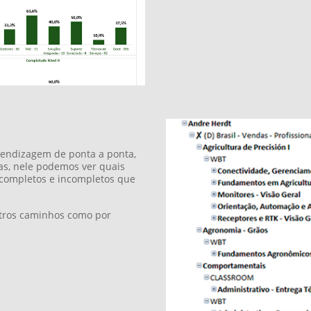
Evolução
Página onde é possível acompan
de uma maneira visual e intuiti
Filtros dinâmicos e práticos pa