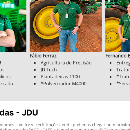
el.texts.control_prev
Colheitadeiras S700
*Trat
*Service ADVISOR
*Trat
das - JDU
 contamos com treze certificações, onde podemos chegar bem próxi
aminhos de adoção EDUCATE e também com turmas JD Tech regionai
ete certificações, desse modo atingir autônima conforme nosso pa
el.texts.control_prev
CDI I - Clientes
Cada loja da M.A. Máquinas pos
clientes.