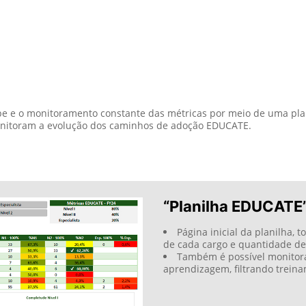
endizagem de ponta a ponta,
as, nele podemos ver quais
 completos e incompletos que
utros caminhos como por