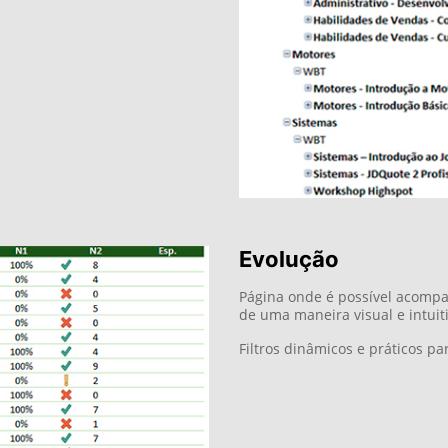
e gráficos que representa a
lista;
tivo cargo selecionado nos