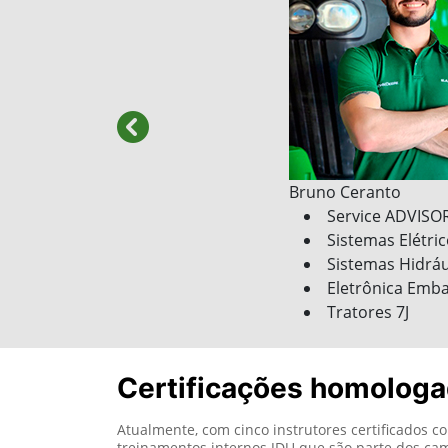
templates.template-01.components.carous
Certificações homologa
Atualmente, com cinco instrutores certificados
treinamentos internos JDU que são parte dos c
O planejamento é de encerrar o FY24 com dezess
templates.template-01.components.carous