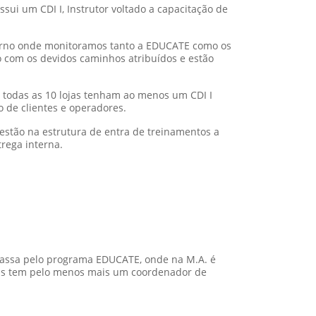
anilha, onde chamamos de “Planilha EDUCATE”,
”
odos filtros por loja e cargo, também as métricas
 colaboradores;
ar detalhadamente os caminhos de
mentos feitos e aqueles que faltam fazer;