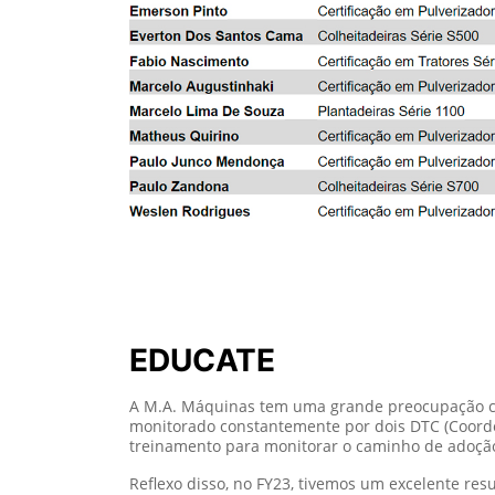
Especialista – 10,8%
Lembrando que as métricas eram:
Nível 1 – 30%
Nível 2 – 10%
Especialista – 5%
Esse resultado é fruto de empenho de toda equi
todos gestores e coordenadores tem acesso e m