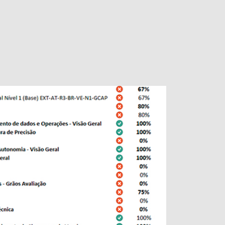
har a evolução de Nível 1, Nível 2 e Especialista
va;
ra facilitar os resultados esperados;