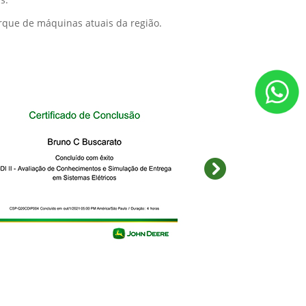
erno onde monitoramos tanto a EDUCATE como os
ão com os devidos caminhos atribuídos e estão
 todas as 10 lojas tenham ao menos um CDI I
o de clientes e operadores.
o estão na estrutura de entra de treinamentos a
trega interna.
passa pelo programa EDUCATE, onde na M.A. é
jas tem pelo menos mais um coordenador de