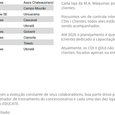
pe e o monitoramento constante das métricas por meio de uma pl
onitoram a evolução dos caminhos de adoção EDUCATE.
“Planilha EDUCATE
Página inicial da planilha, t
de cada cargo e quantidade de
Também é possível monitor
aprendizagem, filtrando treina