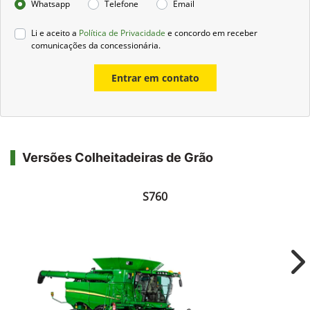
Whatsapp
Telefone
Email
Li e aceito a
Política de Privacidade
e concordo em receber
comunicações da concessionária.
Entrar em contato
Versões Colheitadeiras de Grão
S760
Ne