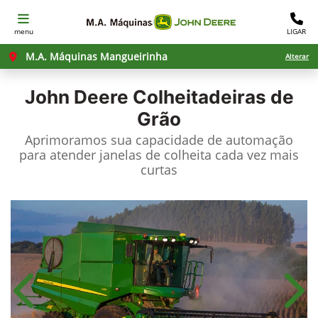
menu
LIGAR
M.A. Máquinas Mangueirinha
Alterar
John Deere
Colheitadeiras de
Grão
Aprimoramos sua capacidade de automação
para atender janelas de colheita cada vez mais
curtas
Anterior
Próx