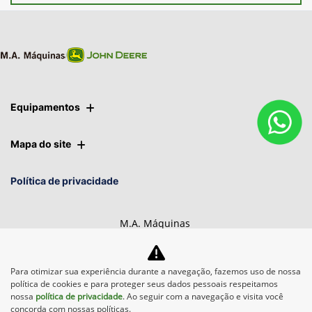
Equipamentos
Mapa do site
Política de privacidade
M.A. Máquinas
CNPJ: 01.092.817/0017-67
Para otimizar sua experiência durante a navegação, fazemos uso de nossa
política de cookies e para proteger seus dados pessoais respeitamos
nossa
política de privacidade
. Ao seguir com a navegação e visita você
Desacelere. Seu bem maior é a vida.
concorda com nossas políticas.