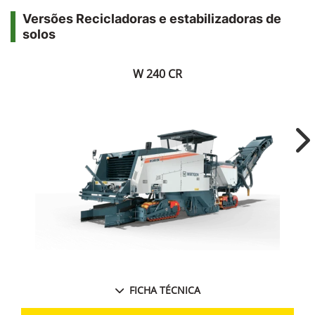
Versões Recicladoras e estabilizadoras de
solos
W 240 CR
Ne
FICHA TÉCNICA