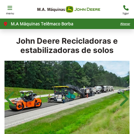
menu
ligar
M.A Máquinas Telêmaco Borba
Alterar
John Deere
Recicladoras e
estabilizadoras de solos
Anterior
Próx