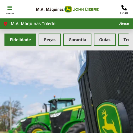
menu
LIGAR
M.A. Máquinas Toledo
Alterar
Fidelidade
Peças
Garantia
Guias
Tre