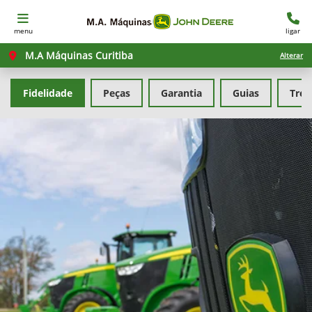
menu
ligar
M.A Máquinas Curitiba
Alterar
Fidelidade
Peças
Garantia
Guias
Tre