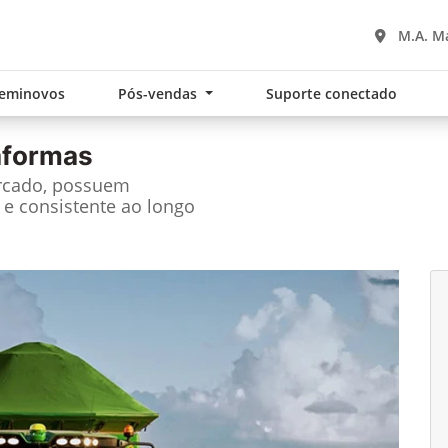
M.A. M
eminovos
Pós-vendas
Suporte conectado
taformas
rcado, possuem
e consistente ao longo