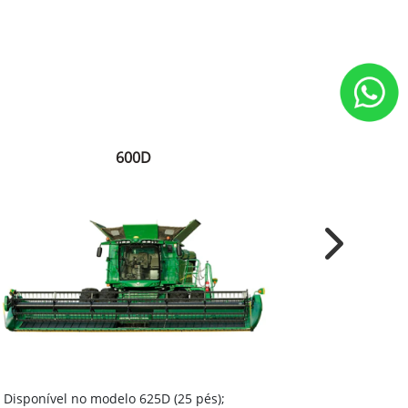
600D
Next
Disponível
Disponível no modelo 625D (25 pés);