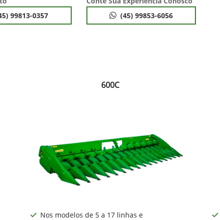
to
Conte Sua Experiência Conosco
45) 99813-0357
(45) 99853-6056
600C
Nos modelos de 5 a 17 linhas e