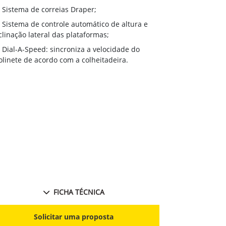
(18 pés), 620F
Sistema de correias Draper;
pés), 630F (30
Sistema de controle automático de altura e
Sistema de
clinação lateral das plataformas;
inclinação lat
Dial-A-Speed: sincroniza a velocidade do
HydraFlex™
linete de acordo com a colheitadeira.
corte em relaç
Dial-A-Spe
molinete de a
FICHA TÉCNICA
S
Solicitar uma proposta