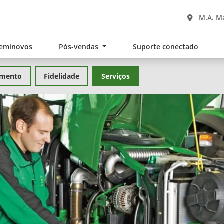
M.A. M
eminovos
Pós-vendas
Suporte conectado
amento
Fidelidade
Serviços