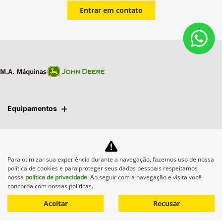
Entrar em contato
Equipamentos
Mapa do site
Para otimizar sua experiência durante a navegação, fazemos uso de nossa
Política de privacidade
política de cookies e para proteger seus dados pessoais respeitamos
nossa
política de privacidade
. Ao seguir com a navegação e visita você
concorda com nossas políticas.
M.A. Máquinas Agrícolas
Aceitar
Recusar
CNPJ: 01.092.817/0003-61