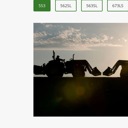
553
562SL
563SL
673LS