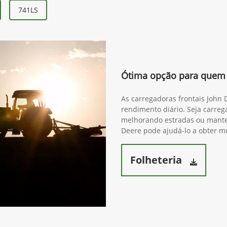
741LS
Ótima opção para quem 
As carregadoras frontais John
rendimento diário. Seja carre
melhorando estradas ou mante
Deere pode ajudá-lo a obter mu
Folheteria