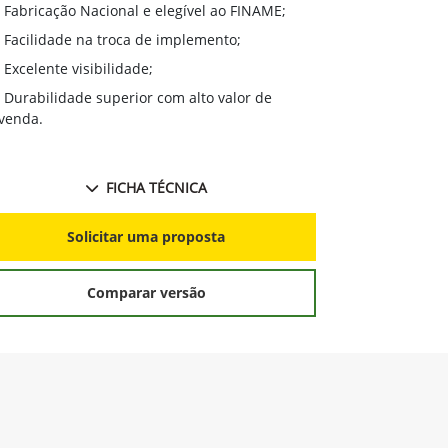
Excelente 
Fabricação Nacional e elegível ao FINAME;
Durabilidad
Facilidade na troca de implemento;
revenda;
Excelente visibilidade;
Mudança fá
Durabilidade superior com alto valor de
Excelente v
venda.
FICHA TÉCNICA
S
Solicitar uma proposta
Comparar versão