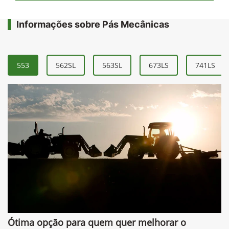
Informações sobre Pás Mecânicas
553
562SL
563SL
673LS
741LS
Ótima opção para quem quer melhorar o