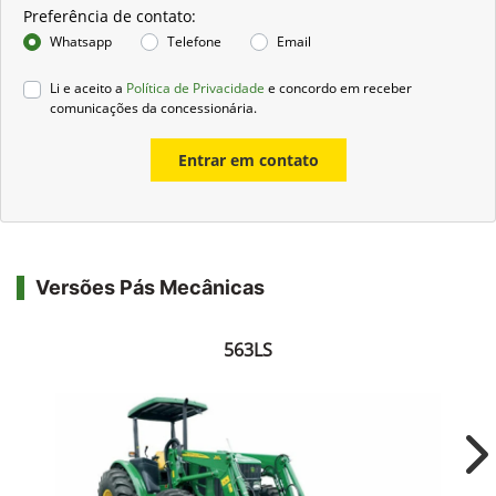
Preferência de contato:
Whatsapp
Telefone
Email
Li e aceito a
Política de Privacidade
e concordo em receber
comunicações da concessionária.
Entrar em contato
Versões Pás Mecânicas
563LS
Ne