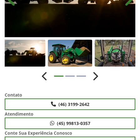
Anterior
Próx
Anterior
Próximo
Contato
(46) 3199-2642
Atendimento
(45) 99813-0357
Conte Sua Experiência Conosco