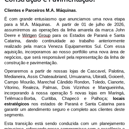
Clientes e Parceiros M.A. Máquinas
.
É com grande entusiasmo que anunciamos uma nova etapa
para a M.A. Máquinas. A partir de 01 de julho de 2026,
assumiremos as operações da linha amarela da marca John
Deere e
Wirtgen
Group
para os Estados de Paraná e Santa
Catarina, dando continuidade ao trabalho anteriormente
realizado pela marca Veneza Equipamentos Sul.
Com essa
aquisição, incorporamos ao nosso portfólio uma nova área de
negócios, que será responsável pela representação da linha de
construção e pavimentação.
Operaremos a partir de nossas lojas de Cascavel, Palotina,
Medianeira, Assis Chateaubriand, Umuarama, Ubiratã, Goio
e
rê,
Campo Mourão, Marechal C
â
ndido Rondon, Toledo, Cianorte,
Vitorino, Realeza, Palmas, Dois Vizinhos e Mangueirinha,
incorporando à nossa operação 5 novas lojas em
Maringá,
Telêmaco Borba
,
Curitiba,
Chapecó e Palhoça;
locais
estratégicos
nos estados de Paraná e Santa Catarina para
garantir um atendimento
seguro e completo
aos clientes deste
segmento.
Esta transição está sendo conduzida com um planejamento
minucioso, reforçando nosso compromisso com a excelência e